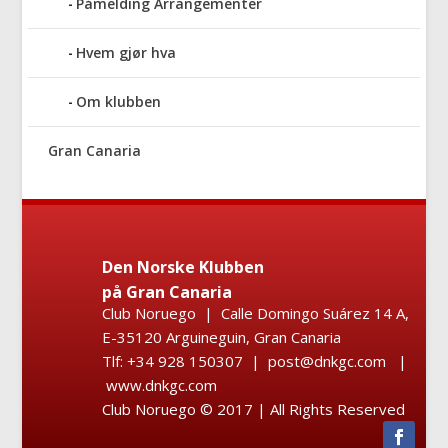
Påmelding Arrangementer
Hvem gjør hva
Om klubben
Gran Canaria
Den Norske Klubben
på Gran Canaria
Club Noruego | Calle Domingo Suárez 14 A,
E-35120 Arguineguin, Gran Canaria
Tlf: +34 928 150307 | post@dnkgc.com |
www.dnkgc.com
Club Noruego © 2017 | All Rights Reserved