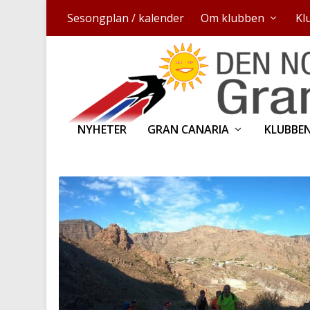
Sesongplan / kalender
Om klubben
Kl
NYHETER
GRAN CANARIA
KLUBBE
KATEGORI:
TIPS TIL TURER