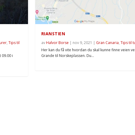
RIANSTIEN
turer
,
Tips til
av
Halvor Borse
|
nov 9, 2021
|
Gran Canaria
,
Tips til 
Her kan du få vite hvordan du skal kunne finne veien ve
 09.00 i
Grande til Norskeplassen. Du...