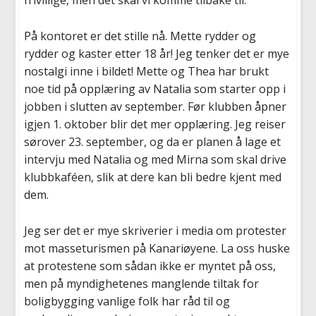
frivillige, men det skal vi komme tilbake til.
På kontoret er det stille nå. Mette rydder og
rydder og kaster etter 18 år! Jeg tenker det er mye
nostalgi inne i bildet! Mette og Thea har brukt
noe tid på opplæring av Natalia som starter opp i
jobben i slutten av september. Før klubben åpner
igjen 1. oktober blir det mer opplæring. Jeg reiser
sørover 23. september, og da er planen å lage et
intervju med Natalia og med Mirna som skal drive
klubbkaféen, slik at dere kan bli bedre kjent med
dem.
Jeg ser det er mye skriverier i media om protester
mot masseturismen på Kanariøyene. La oss huske
at protestene som sådan ikke er myntet på oss,
men på myndighetenes manglende tiltak for
boligbygging vanlige folk har råd til og