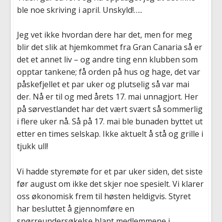
ble noe skriving i april. Unskyld!…..
Jeg vet ikke hvordan dere har det, men for meg
blir det slik at hjemkommet fra Gran Canaria så er
det et annet liv – og andre ting enn klubben som
opptar tankene; få orden på hus og hage, det var
påskefjellet et par uker og plutselig så var mai
der. Nå er til og med årets 17. mai unnagjort. Her
på sørvestlandet har det vært svært så sommerlig
i flere uker nå. Så på 17. mai ble bunaden byttet ut
etter en times selskap. Ikke aktuelt å stå og grille i
tjukk ull!
Vi hadde styremøte for et par uker siden, det siste
før august om ikke det skjer noe spesielt. Vi klarer
oss økonomisk frem til høsten heldigvis. Styret
har besluttet å gjennomføre en
spørreundersøkelse blant medlemmene i