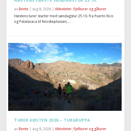
HØSTENS FØRSTE SØNDAGSTUR 25.10.
av
Bente
|
aug 8, 2026
|
Aktiviteter
,
Fjellturer og gåturer
Høstens turer starter med søndagstur 25.10. fra Puerto Rico
og Patalavaca til Norskeplassen,...
TURER HØSTEN 2026 – TURGRUPPA
av
Bente
|
aug 8, 2026
|
Aktiviteter
,
Fjellturer og gåturer