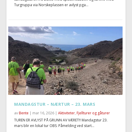
Turgruppa via Norskeplassen er avlyst pga...
MANDAGSTUR – NÆRTUR – 23. MARS
av
Bente
|
mar 16, 2026
|
Aktiviteter
,
Fjellturer og gåturer
TUREN ER AVLYST PÅ GRUNN AV VÆRET!! Mandagstur 23.
mars blir en lokal tur OBS: Påmelding ved start...