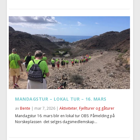
MANDAGSTUR – LOKAL TUR – 16. MARS
av
Bente
|
mar 7, 2026
|
Aktiviteter
,
Fjellturer og gåturer
Mandagstur 16. mars blir en lokal tur OBS: Påmelding på
Norskeplassen det selges dagsmedlemskap...