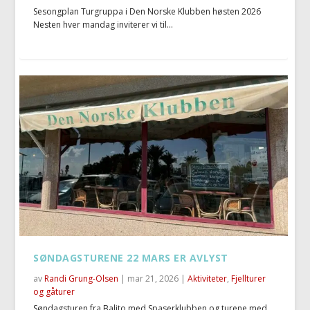
Sesongplan Turgruppa i Den Norske Klubben høsten 2026
Nesten hver mandag inviterer vi til...
SØNDAGSTURENE 22 MARS ER AVLYST
av
Randi Grung-Olsen
|
mar 21, 2026
|
Aktiviteter
,
Fjellturer
og gåturer
Søndagsturen fra Balito med Spaserklubben og turene med