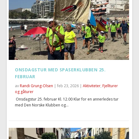
ONSDAGSTUR MED SPASERKLUBBEN 25.
FEBRUAR
av
Randi Grung-Olsen
|
feb 23, 2026
|
Aktiviteter
,
Fjellturer
og gåturer
Onsdagstur 25. februar Kl. 12.00 Klar for en annerledes tur
med Den Norske Klubben og...