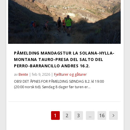
PÅMELDING MANDAGSTUR LA SOLANA-HYLLA-
MONTANA TAURO-PRESA DEL SALTO DEL
PERRO-BARRANCILLO ANDRES 16.2.
av
Bente
|
feb 9, 2026
|
Fjellturer og gåturer
OBS! DET ÅPNES FOR PÅMELDING SØNDAG 8.2. kl 19:00
(20:00 norsk tid). Søndag 8 dager før turen er...
1
2
3
...
16