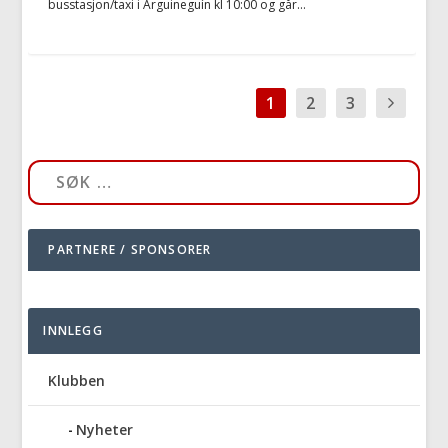
busstasjon/taxi i Arguineguín kl 10:00 og går...
1
2
3
PARTNERE / SPONSORER
INNLEGG
Klubben
Nyheter