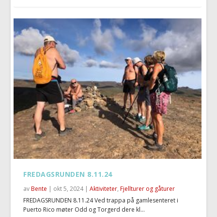
FREDAGSRUNDEN 8.11.24
av
Bente
|
okt 5, 2024
|
Aktiviteter
,
Fjellturer og gåturer
FREDAGSRUNDEN 8.11.24 Ved trappa på gamlesenteret i
Puerto Rico møter Odd og Torgerd dere kl...