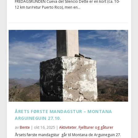
FREDAGSRUNDEN Cueva del Silencio Dette er en kort (ca. 10-
12 km tur/retur Puerto Rico), men en...
ÅRETS FØRSTE MANDAGSTUR – MONTANA
ARGUINEGUIN 27.10.
av
Bente
|
okt 16, 2025
|
Aktiviteter
,
Fjellturer og gåturer
Årsets første mandagstur går til Montana de Arguineguin 27.