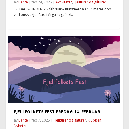
av
Bente
|
feb 24, 2025
|
Aktiviteter
,
Fjellturer og gåturer
FREDAGSRUNDEN 28. februar – Kunstnerdalen Vi møter opp
ved busstasjon/taxi i Arguineguín kl...
FJELLFOLKETS FEST FREDAG 14. FEBRUAR
av
Bente
|
feb 7, 2025
|
Fjellturer og gåturer
,
Klubben
,
Nyheter