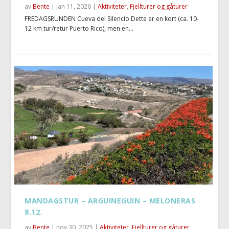
av
Bente
|
jan 11, 2026
|
Aktiviteter
,
Fjellturer og gåturer
FREDAGSRUNDEN Cueva del Silencio Dette er en kort (ca. 10-
12 km tur/retur Puerto Rico), men en...
MANDAGSTUR – ARGUINEGUIN – MELONERAS
8.12.
av
Bente
|
nov 30, 2025
|
Aktiviteter
,
Fjellturer og gåturer