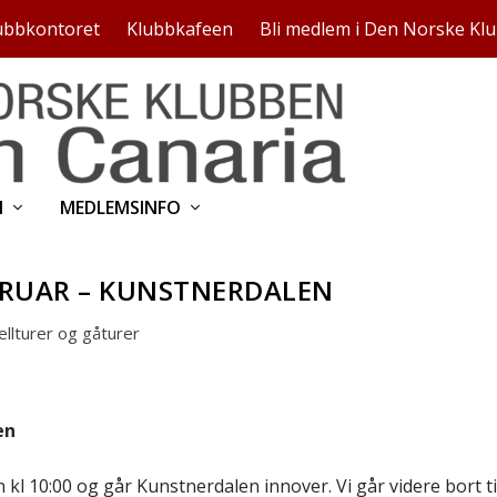
ubbkontoret
Klubbkafeen
Bli medlem i Den Norske Kl
N
MEDLEMSINFO
BRUAR – KUNSTNERDALEN
ellturer og gåturer
en
 kl 10:00 og går Kunstnerdalen innover. Vi går videre bort ti