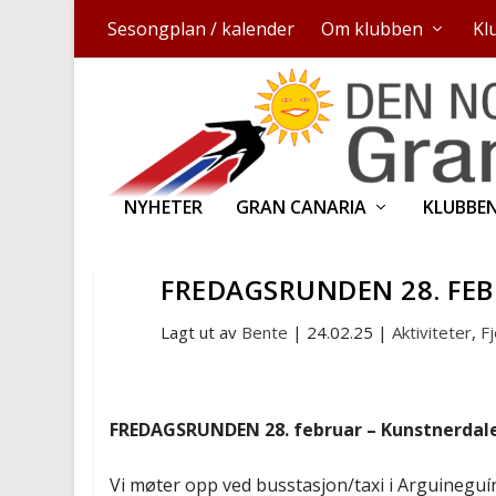
Sesongplan / kalender
Om klubben
Kl
NYHETER
GRAN CANARIA
KLUBBE
FREDAGSRUNDEN 28. FE
Lagt ut av
Bente
|
24.02.25
|
Aktiviteter
,
Fj
FREDAGSRUNDEN 28. februar – Kunstnerdal
Vi møter opp ved busstasjon/taxi i Arguineguín