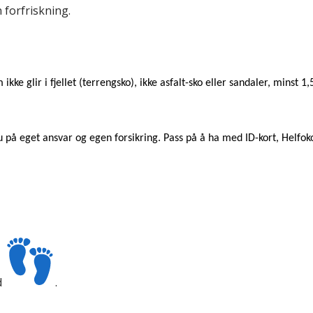
 forfriskning.
e glir i fjellet (terrengsko), ikke asfalt-sko eller sandaler, minst 1,5
u på eget ansvar og egen forsikring. Pass på å ha med ID-kort, Helfoko
d
.