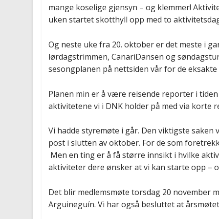
mange koselige gjensyn – og klemmer! Aktivit
uken startet skotthyll opp med to aktivitetsd
Og neste uke fra 20. oktober er det meste i ga
lørdagstrimmen, CanariDansen og søndagsturen
sesongplanen på nettsiden vår for de eksakte
Planen min er å være reisende reporter i tiden
aktivitetene vi i DNK holder på med via korte
Vi hadde styremøte i går. Den viktigste saken 
post i slutten av oktober. For de som foretre
Men en ting er å få større innsikt i hvilke akt
aktiviteter dere ønsker at vi kan starte opp –
Det blir medlemsmøte torsdag 20 november med 
Arguineguín. Vi har også besluttet at årsmøtet