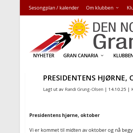
Sesongplan / kalender
Om klubben
Kl
NYHETER
GRAN CANARIA
KLUBBE
PRESIDENTENS HJØRNE, 
Lagt ut av
Randi Grung-Olsen
|
14.10.25
|
Presidentens hjørne, oktober
Vi er kommet til midten av oktober og nå begy