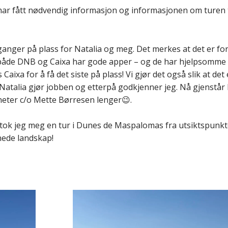
la har fått nødvendig informasjon og informasjonen om turen
ganger på plass for Natalia og meg. Det merkes at det er for
både DNB og Caixa har gode apper – og de har hjelpsomme
aixa for å få det siste på plass! Vi gjør det også slik at det 
Natalia gjør jobben og etterpå godkjenner jeg. Nå gjenstår
e heter c/o Mette Børresen lenger😉.
 tok jeg meg en tur i Dunes de Maspalomas fra utsiktspunkte
nede landskap!