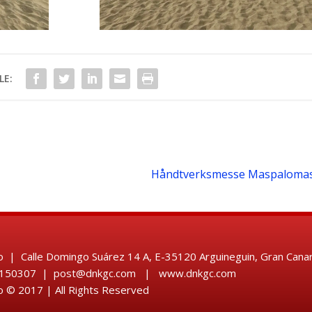
LE:
Håndtverksmesse Maspalomas 2
 | Calle Domingo Suárez 14 A, E-35120 Arguineguin, Gran Canar
28 150307 | post@dnkgc.com | www.dnkgc.com
 © 2017 | All Rights Reserved