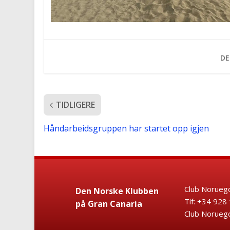
DE
TIDLIGERE
Håndarbeidsgruppen har startet opp igjen
Club Noruego
Den Norske Klubben
Tlf: +34 9
på Gran Canaria
Club Noruego