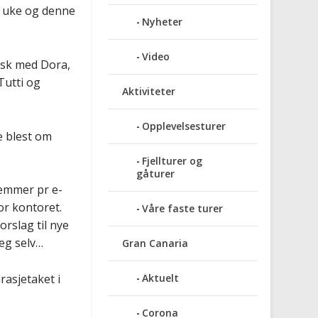
e uke og denne
Nyheter
Video
ansk med Dora,
Tutti og
Aktiviteter
Opplevelsesturer
e blest om
Fjellturer og
gåturer
lemmer pr e-
or kontoret.
Våre faste turer
orslag til nye
seg selv…
Gran Canaria
rasjetaket i
Aktuelt
Corona