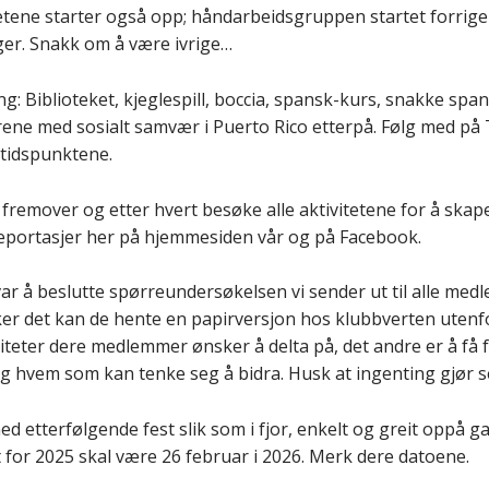
etene starter også opp; håndarbeidsgruppen startet forrig
ager. Snakk om å være ivrige…
ng: Biblioteket, kjeglespill, boccia, spansk-kurs, snakke sp
e med sosialt samvær i Puerto Rico etterpå. Følg med på 
 tidspunktene.
 fremover og etter hvert besøke alle aktivitetene for å skap
 reportasjer her på hjemmesiden vår og på Facebook.
var å beslutte spørreundersøkelsen vi sender ut til alle med
kker det kan de hente en papirversjon hos klubbverten utenf
iviteter dere medlemmer ønsker å delta på, det andre er å få f
 og hvem som kan tenke seg å bidra. Husk at ingenting gjør 
etterfølgende fest slik som i fjor, enkelt og greit oppå ga
 for 2025 skal være 26 februar i 2026. Merk dere datoene.