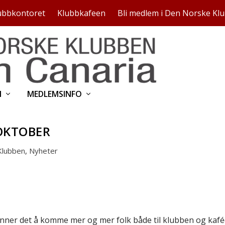
ubbkontoret
Klubbkafeen
Bli medlem i Den Norske Kl
N
MEDLEMSINFO
OKTOBER
Klubben
,
Nyheter
nner det å komme mer og mer folk både til klubben og kafée