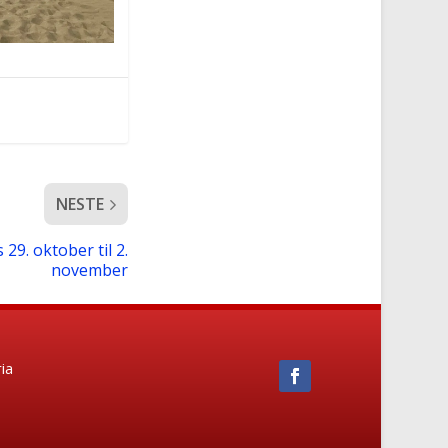
NESTE
9. oktober til 2.
november
ia