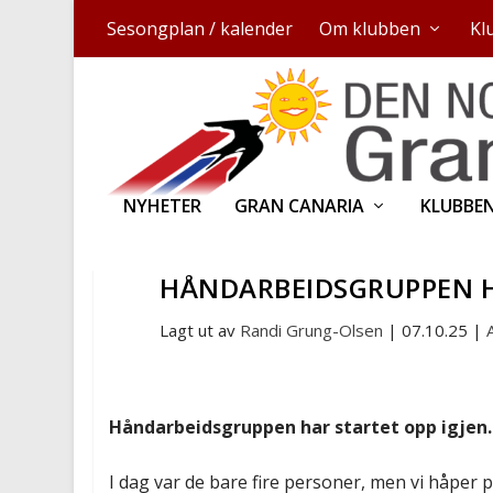
Sesongplan / kalender
Om klubben
Kl
NYHETER
GRAN CANARIA
KLUBBE
HÅNDARBEIDSGRUPPEN H
Lagt ut av
Randi Grung-Olsen
|
07.10.25
|
Håndarbeidsgruppen har startet opp igjen.
I dag var de bare fire personer, men vi håper p