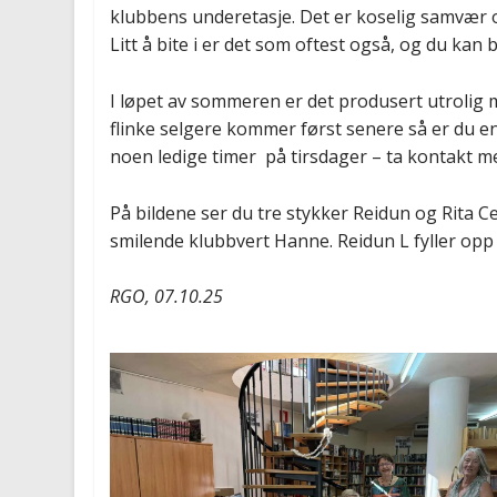
klubbens underetasje. Det er koselig samvær og
Litt å bite i er det som oftest også, og du kan b
I løpet av sommeren er det produsert utrolig my
flinke selgere kommer først senere så er du en
noen ledige timer på tirsdager – ta kontakt m
På bildene ser du tre stykker Reidun og Rita Ce
smilende klubbvert Hanne. Reidun L fyller opp
RGO, 07.10.25