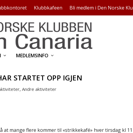
ubbkontoret
Klubbkafeen
Bli medlem i Den Norske Kl
N
MEDLEMSINFO
AR STARTET OPP IGJEN
Aktiviteter
,
Andre aktiviteter
å at mange flere kommer til «strikkekafé» hver tirsdag kl 11 