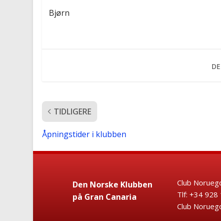
Bjørn
DE
TIDLIGERE
Åpningstider i klubben
Club Noruego
Den Norske Klubben
Tlf: +34 9
på Gran Canaria
Club Noruego