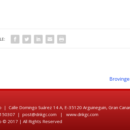
LE:
Brovingen
 | Calle Domingo Suárez 14 A, E-35120 Arguineguin, Gran Canar
28 150307 | post@dnkgc.com | www.dnkgc.com
 © 2017 | All Rights Reserved