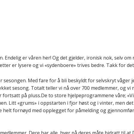
. Endelig er våren her! Og det gjelder, ironisk nok, selv om
ter er lysere og vi «sydenboere» trives bedre. Takk for det
for sesongen. Med fare for å bli beskyldt for selvskryt våger j
lykket sesong. Totalt teller vi nå over 700 medlemmer, og vi
 fortsatt på pluss.De to store hjelpeprogrammene våre; «V
n. Litt «grums» i oppstarten i fjor høst og i vinter, men det
ke helt fornøyd med opplegget for påmelding og gjennomfør
le medlemmer. Dere har alle, hver på deres måte bidratt til at