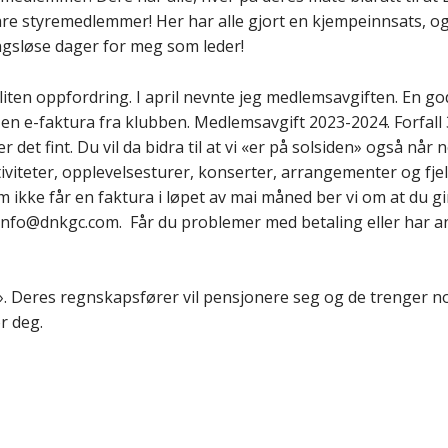
l våre styremedlemmer! Her har alle gjort en kjempeinnsats,
gsløse dager for meg som leder!
liten oppfordring. I april nevnte jeg medlemsavgiften. En god
a en e-faktura fra klubben. Medlemsavgift 2023-2024. Forfall
er det fint. Du vil da bidra til at vi «er på solsiden» også når
tiviteter, opplevelsesturer, konserter, arrangementer og fjel
m ikke får en faktura i løpet av mai måned ber vi om at du gi
 info@dnkgc.com. Får du problemer med betaling eller har a
». Deres regnskapsfører vil pensjonere seg og de trenger no
r deg.