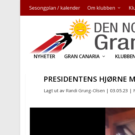
Sesongplan / kalender
Om klubben
Kl
NYHETER
GRAN CANARIA
KLUBBE
PRESIDENTENS HJØRNE M
Lagt ut av
Randi Grung-Olsen
|
03.05.23
|