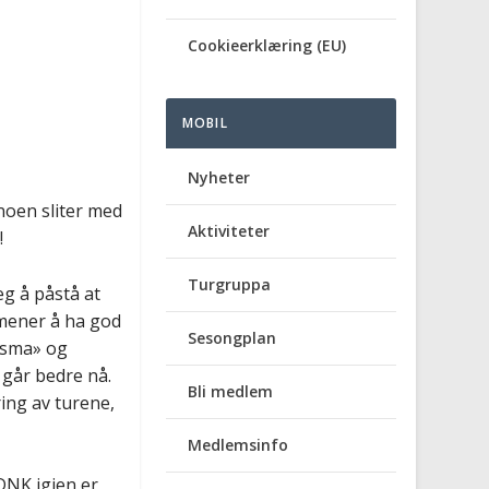
Cookieerklæring (EU)
MOBIL
Nyheter
 noen sliter med
Aktiviteter
!
Turgruppa
eg å påstå at
 mener å ha god
Sesongplan
isma» og
 går bedre nå.
Bli medlem
ing av turene,
Medlemsinfo
 DNK igjen er