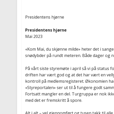
Presidentens hjørne
Presidentens hjørne
Mai 2023
«Kom Mai, du skjønne milde» heter det i sangen
snødybder på rundt meteren. Både dager og net
På vårt siste styremøte i april så vi på status 
driften har vært god og at det har vært en vel
kontroll på medlemsregisteret. Økonomien har
«Styreportalen» ser ut til å fungere godt samme
Fortsatt mangler en del. Turgruppa er nok ik
med det er fremskritt å spore.
Alt i alt – vel gjennomført og tusen takk til al