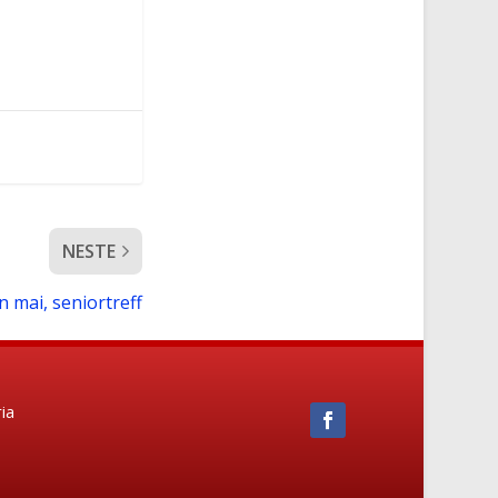
NESTE
 mai, seniortreff
ia