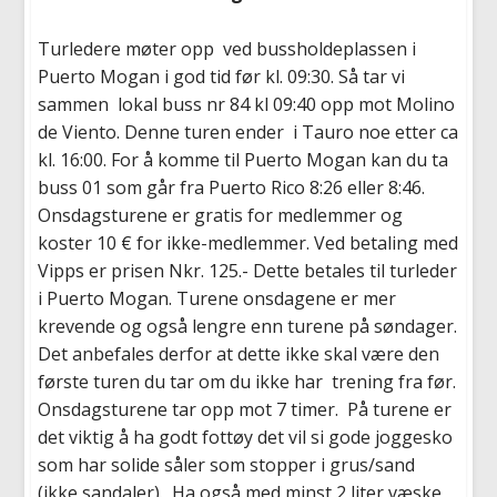
Turledere møter opp ved bussholdeplassen i
Puerto Mogan i god tid før kl. 09:30. Så tar vi
sammen lokal buss nr 84 kl 09:40 opp mot Molino
de Viento. Denne turen ender i Tauro noe etter ca
kl. 16:00. For å komme til Puerto Mogan kan du ta
buss 01 som går fra Puerto Rico 8:26 eller 8:46.
Onsdagsturene er gratis for medlemmer og
koster 10 € for ikke-medlemmer. Ved betaling med
Vipps er prisen Nkr. 125.- Dette betales til turleder
i Puerto Mogan. Turene onsdagene er mer
krevende og også lengre enn turene på søndager.
Det anbefales derfor at dette ikke skal være den
første turen du tar om du ikke har trening fra før.
Onsdagsturene tar opp mot 7 timer. På turene er
det viktig å ha godt fottøy det vil si gode joggesko
som har solide såler som stopper i grus/sand
(ikke sandaler). Ha også med minst 2 liter væske,