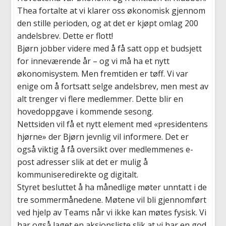
Thea fortalte at vi klarer oss økonomisk gjennom
den stille perioden, og at det er kjøpt omlag 200
andelsbrev. Dette er flott!
Bjørn jobber videre med å få satt opp et budsjett
for inneværende år – og vi må ha et nytt
økonomisystem. Men fremtiden er tøff. Vi var
enige om å fortsatt selge andelsbrev, men mest av
alt trenger vi flere medlemmer. Dette blir en
hovedoppgave i kommende sesong.
Nettsiden vil få et nytt element med «presidentens
hjørne» der Bjørn jevnlig vil informere. Det er
også viktig å få oversikt over medlemmenes e-
post adresser slik at det er mulig å
kommuniseredirekte og digitalt.
Styret besluttet å ha månedlige møter unntatt i de
tre sommermånedene. Møtene vil bli gjennomført
ved hjelp av Teams når vi ikke kan møtes fysisk. Vi
har også laget en aksjonsliste slik at vi har en god