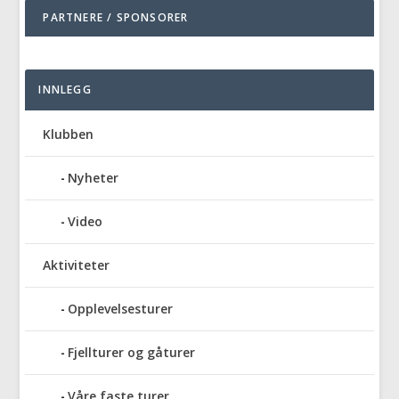
PARTNERE / SPONSORER
INNLEGG
Klubben
Nyheter
Video
Aktiviteter
Opplevelsesturer
Fjellturer og gåturer
Våre faste turer