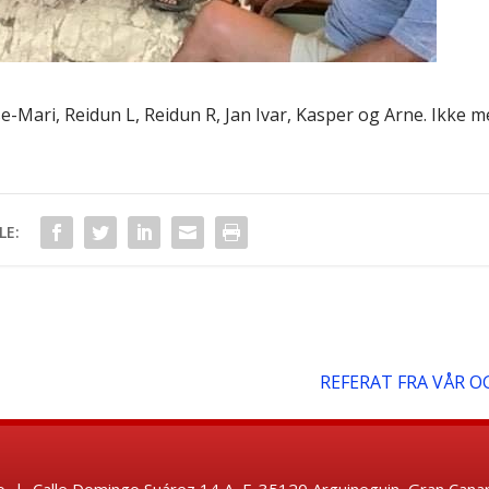
ase-Mari, Reidun L, Reidun R, Jan Ivar, Kasper og Arne. Ikke m
LE:
REFERAT FRA VÅR 
 | Calle Domingo Suárez 14 A, E-35120 Arguineguin, Gran Canar