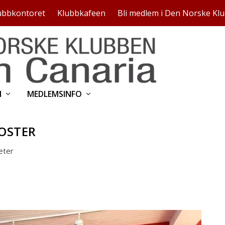
ubbkontoret
Klubbkafeen
Bli medlem i Den Norske Kl
N
MEDLEMSINFO
OSTER
eter