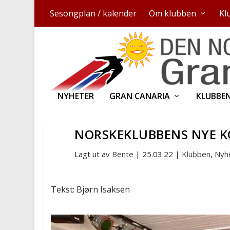
Sesongplan / kalender
Om klubben
Kl
NYHETER
GRAN CANARIA
KLUBBE
NORSKEKLUBBENS NYE K
Lagt ut av
Bente
|
25.03.22
|
Klubben
,
Nyh
Tekst: Bjørn Isaksen