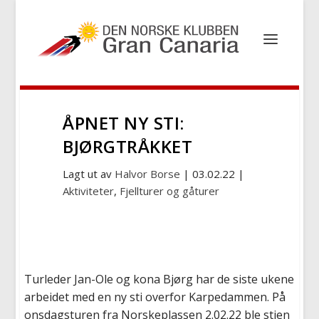
ÅPNET NY STI:
BJØRGTRÅKKET
Lagt ut av
Halvor Borse
|
03.02.22
|
Aktiviteter
,
Fjellturer og gåturer
Turleder Jan-Ole og kona Bjørg har de siste ukene
arbeidet med en ny sti overfor Karpedammen. På
onsdagsturen fra Norskeplassen 2.02.22 ble stien