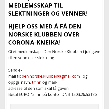
MEDLEMSSKAP TIL
SLEKTNINGER OG VENNER!
HJELP
OSS
MED Å
FÅ
DEN
NORSKE
KLUBBEN
OVER
CORONA-
KNEIKA
!
Gi et medlemskap i Den Norske Klubben i julegave
til en venn eller slektning.
Send e-
mail
til
:
den.norske.klubben@gmail.com
og
oppgi
navn
,
tlf.nr
.
og
mail-
adresse
til
den
som
skal
få
gaven
.
Betal
EURO 45 inn
på
konto
:
D
NB
1503.26.53186