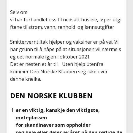
Selv om
vi
har forhandlet oss til nedsatt husleie, løper utgi
ftene til strøm, vann, renhold og lønnsutgifter
Smitterverntiltak hjelper og vaksiner er på vei.
Vi
har grunn til å håpe på at situasjonen vil nærme s
eg det normale igjen i oktober 2021.
Det er nesten et år til. Uten hjelp utenfra
kommer Den Norske Klubben seg ikke over
denne kneika.
DEN NORSKE
KLUBBEN
er en viktig, kanskje den viktigste,
møteplassen
for skandinaver som oppholder
seg hele eller deler av året på den sørlige de