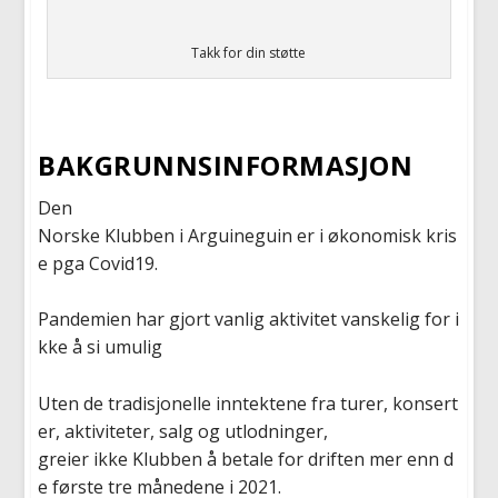
Takk for din støtte
BAKGRUNNSINFORMASJON
Den
Norske
Klubben
i
Arguineguin
er
i
økonomisk
kris
e
pga
Covid19.
Pandemien
har
gjort
vanlig
aktivitet
vanskelig
for
i
kke
å
si
umulig
Uten
de
tradisjonelle
inntektene
fra
turer
,
konsert
er
,
aktiviteter
,
salg
og
utlodninger
,
greier
ikke
Klubben
å
betale
for
driften
mer
enn
d
e
første
tre
månedene
i
2021
.