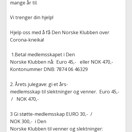
mange år til.
Vi trenger din hjelp!
Hjelp oss med å få Den Norske Klubben over
Corona-kneika!
1.
Betal
medlemsskapet
i
Den
Norske
Klubben
nå
:
Euro
45,-
eller
NOK
4
7
0,-
Kontonummer
D
NB
: 7874 06 46329
2. Årets
julegave
:
gi
et
års-
medlemsskap
til
slektninger
og
venner
.
Euro
45,-
/
NOK
470,-
3 G
i
støtte-medlemsskap
EURO
30,-
/
NOK
300,-
i
Den
Norske
Klubben
til
venner
og
slektninger
: