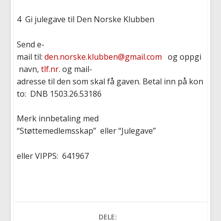
4
Gi
julegave
til
Den Norske
Klubben
Send e-
mail
til
:
den.norske.klubben@gmail.com
og
oppgi
navn
,
tlf.nr
.
og
mail-
adresse
til
den
som
skal
få
gaven
.
Betal
inn
på
kon
to
:
D
NB
1503.26.53186
Merk
innbetaling
med
“
Støttemedlemsskap
”
eller
“Julegave”
eller VIPPS:
641967
DELE: