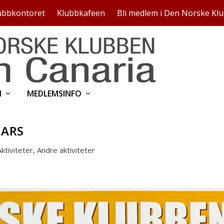
ubbkontoret
Klubbkafeen
Bli medlem i Den Norske Kl
N
MEDLEMSINFO
MARS
Aktiviteter
,
Andre aktiviteter