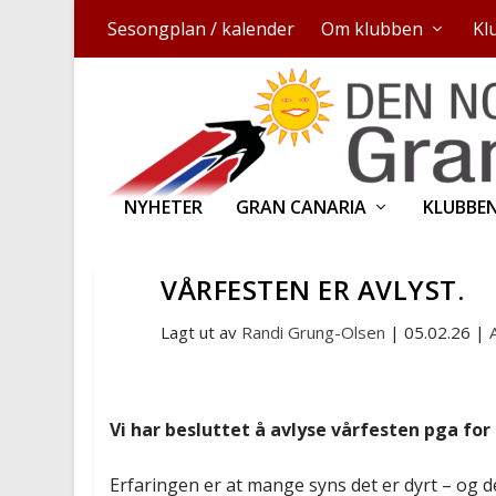
Sesongplan / kalender
Om klubben
Kl
NYHETER
GRAN CANARIA
KLUBBE
VÅRFESTEN ER AVLYST.
Lagt ut av
Randi Grung-Olsen
|
05.02.26
|
Vi har besluttet å avlyse vårfesten pga for
Erfaringen er at mange syns det er dyrt – og de