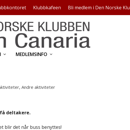
ubbkontoret
Klubbkafeen
Bli medlem i Den Norske Kl
N
MEDLEMSINFO
Aktiviteter
,
Andre aktiviteter
 få deltakere.
t blir det når buss benyttes!