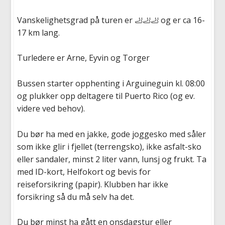
Vanskelighetsgrad på turen er
🦶🦶🦶
og er ca 16-
17 km lang.
Turledere er Arne, Eyvin og Torger
Bussen starter opphenting i Arguineguin kl. 08:00
og plukker opp deltagere til Puerto Rico (og ev.
videre ved behov).
Du bør ha med en jakke, gode joggesko med såler
som ikke glir i fjellet (terrengsko), ikke asfalt-sko
eller sandaler, minst 2 liter vann, lunsj og frukt. Ta
med ID-kort, Helfokort og bevis for
reiseforsikring (papir). Klubben har ikke
forsikring så du må selv ha det.
Du bør minst ha gått en onsdagstur eller