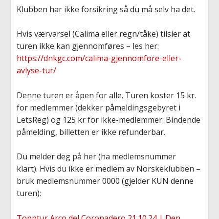
Klubben har ikke forsikring så du må selv ha det.
Hvis værvarsel (Calima eller regn/tåke) tilsier at
turen ikke kan gjennomføres – les her:
https://dnkgc.com/calima-gjennomfore-eller-
avlyse-tur/
Denne turen er åpen for alle. Turen koster 15 kr.
for medlemmer (dekker påmeldingsgebyret i
LetsReg) og 125 kr for ikke-medlemmer. Bindende
påmelding, billetten er ikke refunderbar.
Du melder deg på her (ha medlemsnummer
klart).
Hvis du ikke er medlem av Norskeklubben –
bruk medlemsnummer 0000 (gjelder KUN denne
turen)
:
Topptur Arco del Coronadero 21.10.24 | Den