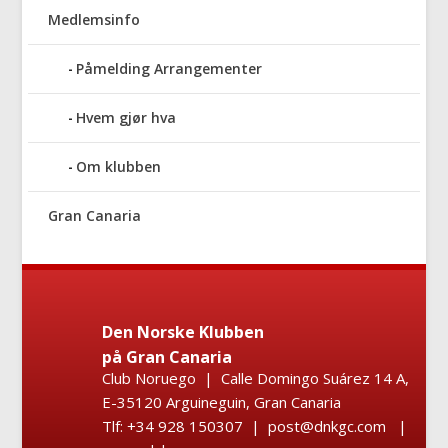
Medlemsinfo
Påmelding Arrangementer
Hvem gjør hva
Om klubben
Gran Canaria
Den Norske Klubben
på Gran Canaria
Club Noruego | Calle Domingo Suárez 14 A,
E-35120 Arguineguin, Gran Canaria
Tlf: +34 928 150307 | post@dnkgc.com |