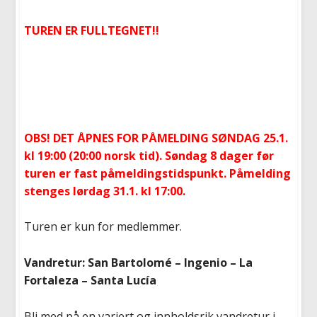
TUREN ER FULLTEGNET!!
OBS! DET ÅPNES FOR PÅMELDING SØNDAG 25.1.
kl 19:00 (20:00 norsk tid). Søndag 8 dager før
turen er fast påmeldingstidspunkt. Påmelding
stenges lørdag 31.1. kl 17:00.
Turen er kun for medlemmer.
Vandretur: San Bartolomé – Ingenio – La
Fortaleza – Santa Lucía
Bli med på en variert og innholdsrik vandretur i