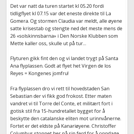
Det var natt da turen startet kl 05.20 fordi
tidligflyet kl 07.15 var det eneste direkte til La
Gomera. Og stormen Claudia var meldt, alle øyene
satte krisestab og stengte ned det meste mens de
26 «solskinnsbarna» i Den Norske Klubben som
Mette kaller oss, skulle ut på tur…
Flyturen gikk fint den og vi landet trygt på Santa
Ana flyplassen. Godt at flyet het Virgen de los
Reyes = Kongenes jomfru!
Fra flyplassen dro vi rett til hovedstaden San
Sebastian der vi fikk god frokost. Etter maten
vandret vi til Torre del Conte, et militært fort i
gotisk stil fra 15-hundretallet bygget for å
beskytte den catalanske eliten mot urinnvånerne.
Fortet er det eldste på Kanariøyene. Christoffer
Columbus stoppet her på sin ferd for å oppdage