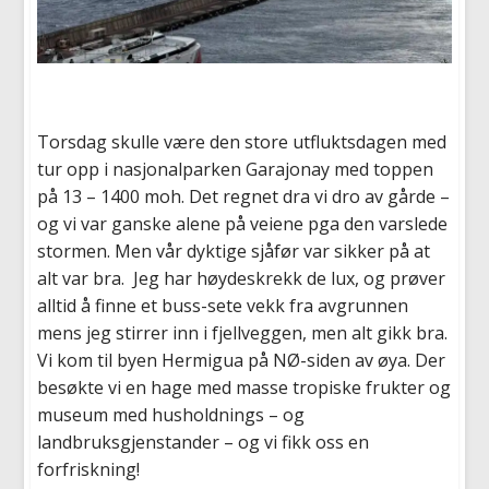
Torsdag skulle være den store utfluktsdagen med
tur opp i nasjonalparken Garajonay med toppen
på 13 – 1400 moh. Det regnet dra vi dro av gårde –
og vi var ganske alene på veiene pga den varslede
stormen. Men vår dyktige sjåfør var sikker på at
alt var bra. Jeg har høydeskrekk de lux, og prøver
alltid å finne et buss-sete vekk fra avgrunnen
mens jeg stirrer inn i fjellveggen, men alt gikk bra.
Vi kom til byen Hermigua på NØ-siden av øya. Der
besøkte vi en hage med masse tropiske frukter og
museum med husholdnings – og
landbruksgjenstander – og vi fikk oss en
forfriskning!