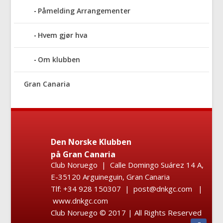
Påmelding Arrangementer
Hvem gjør hva
Om klubben
Gran Canaria
Den Norske Klubben
på Gran Canaria
Club Noruego | Calle Domingo Suárez 14 A,
E-35120 Arguineguin, Gran Canaria
Tlf: +34 928 150307 | post@dnkgc.com |
www.dnkgc.com
Club Noruego © 2017 | All Rights Reserved