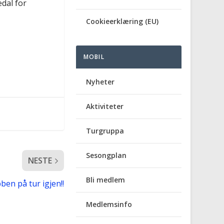
dal for
Cookieerklæring (EU)
MOBIL
Nyheter
Aktiviteter
Turgruppa
Sesongplan
NESTE
Bli medlem
en på tur igjen!!
Medlemsinfo