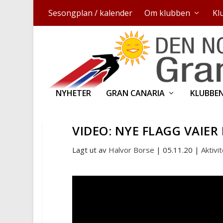
Sesongplan / kalender
Om klubben
Kl
NYHETER
GRAN CANARIA
KLUBBE
VIDEO: NYE FLAGG VAIE
Lagt ut av
Halvor Borse
|
05.11.20
|
Aktivi