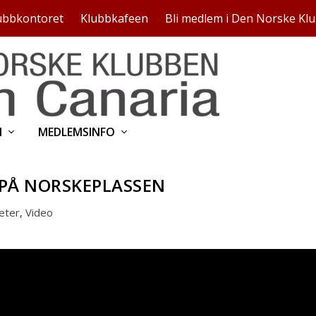
ubbkontoret
Klubbkafeen
Bli medlem i Den Norske Kl
N
MEDLEMSINFO
R PÅ NORSKEPLASSEN
teter
,
Video