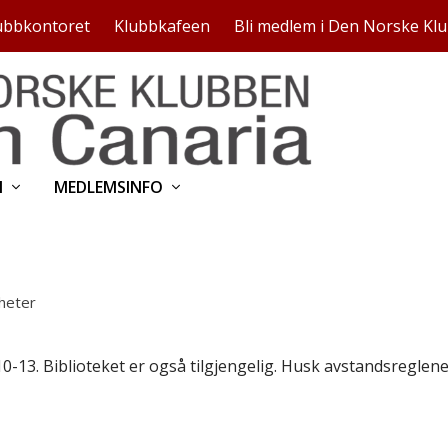
ubbkontoret
Klubbkafeen
Bli medlem i Den Norske Kl
N
MEDLEMSINFO
heter
10-13. Biblioteket er også tilgjengelig. Husk avstandsreglene