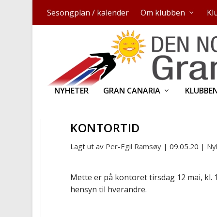
Sesongplan / kalender
Om klubben
Kl
NYHETER
GRAN CANARIA
KLUBBE
KONTORTID
Lagt ut av
Per-Egil Ramsøy
|
09.05.20
|
Ny
Mette er på kontoret tirsdag 12 mai, kl. 
hensyn til hverandre.