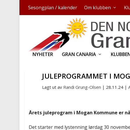
Sesongplan / kalender
Om klubben
Kl
NYHETER
GRAN CANARIA
KLUBBE
JULEPROGRAMMET I MO
Lagt ut av
Randi Grung-Olsen
|
28.11.24
|
Årets juleprogram i Mogan Kommune er nå 
Det starter med lystenning lørdag 30 novembe