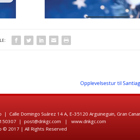
LE:
Opplevelsestur til Santi
 | Calle Domingo Suárez 14 A, E-35120 Arguineguin, Gran Canar
28 150307 | post@dnkgc.com | www.dnkgc.com
 © 2017 | All Rights Reserved