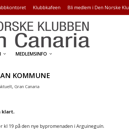
ubbkontoret
Klubbkafeen
Bli medlem i Den Norske Kl
N
MEDLEMSINFO
GAN KOMMUNE
Aktuelt
,
Gran Canaria
klart.
r kl 19 på den nye bypromenaden i Arguineguín.