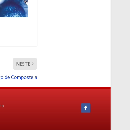
NESTE
ago de Compostela
ia