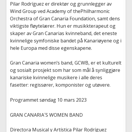
Pilar Rodríguez er direktør og grunnlegger av
Wind Group ved
Academy
of
the
Philharmonic
Orchestra
of
Gran Canaria Foundation, samt dens
viktigste fløytelærer. Hun er musikkterapeut og
skaper av Gran Canarias kvinneband, det eneste
kvinnelige symfoniske bandet på Kanariøyene og i
hele Europa med disse egenskapene.
Gran Canaria
women’s
band
,
GCWB
,
er et kulturelt
og sosialt prosjekt som har som mål å synliggjøre
kanariske kvinnelige musikere i alle deres
fasetter: regissør
er
, komponist
er
og utøver
e
.
Programmet
søndag
10 mars 2023
GRAN CANARIA´S WOMEN BAND
Directora
Musical y
Artística
Pilar Rodríguez