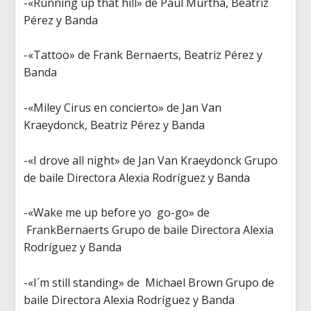
-«
Running up that hill»
de Paul Murtha
,
Beatriz
Pérez y Banda
-«
Tattoo
» de Frank
Bernaerts
,
Beatriz Pérez y
Banda
-«
Miley Cirus
en
concierto
» de Jan Van
Kraeydonck
,
Beatriz Pérez y Banda
-«
I
drove all night
» de Jan Van
Kraeydonck
Grupo
de
baile
Directora
Alexia Rodríguez y Banda
-«Wak
e me up before
yo
go
-go»
de
FrankBernaerts
Grupo de
baile
Directora
Alexia
Rodríguez y Banda
-«I´m still standing»
de Michael
Brown Grupo de
baile
Directora
Alexia Rodríguez y Banda