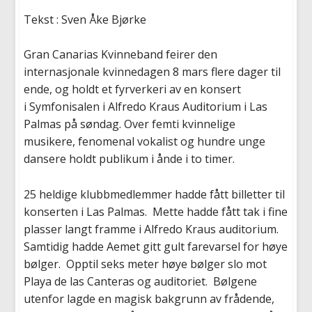
Tekst
:
Sven Åke Bjørke
Gran Canarias Kvinneband feirer den
internasjonale kvinnedagen
8 mars
flere dager til
e
nde
,
og
holdt e
t fyrverkeri av en
konsert
i Symfonisalen i Alfredo
Kraus
Auditorium
i Las
Palmas
på søndag
.
Over femti kvinnelige
musikere, fenomenal vokalist og
hundre
unge
d
ansere holdt publikum i ånde i to timer.
25 heldige klubbmedlemmer hadde fått billetter til
konserten i
Las Palmas
. Mette hadde fått tak i fine
plasser langt framme i
Alfredo
Kraus
auditorium.
Samtidig
hadde
Aemet
gitt
gult farevarsel for høye
bølger. Opptil seks meter høye bølger
slo
mot
Play
a
de
las
Canteras
og auditoriet. Bølgene
utenfor
lagde en
magisk bakgrunn
av
frådende,