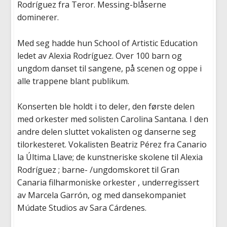
Rodríguez fra
Teror
. Messing-blåserne
dominerer.
Med seg hadde hun
School
of
Artistic
Education
ledet av
Alexia
Rodríguez
. Over 100 barn og
ungdom danset til sangene, på scenen og oppe i
alle trappene blant publikum.
Konserten ble holdt i
to deler
, den første delen
med orkester
med solisten Carolina Santana
.
I den
andre delen
sluttet
vokalisten og danserne
seg
til
orkesteret
.
V
okalisten
Beatriz
Pérez
fra
Canario
la
Última
Llave
; de kunstneriske skolene til
Alexia
Rodríguez ;
barne- /ungdomskoret til Gran
Canaria filharmoniske orkester , underregissert
av
Marcela
Garrón
, og med dansekompaniet
Múdate
Studios av Sara
Cárdenes
.