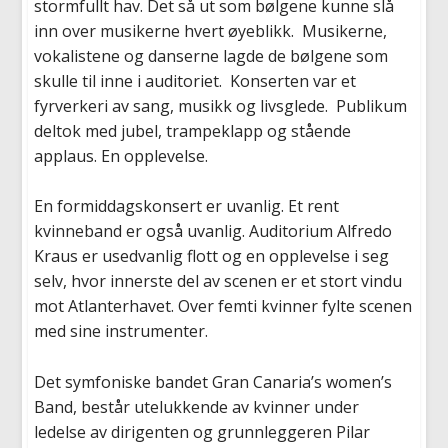
stormfullt hav
. Det så ut som bølgene
kunne slå
inn over musikerne hvert øyeblikk.
Musikerne,
vokalistene og
danserne lagde de bølgene som
skull
e t
i
l
i
nne i auditoriet
. Konserten var et
fyrverkeri av sang, musikk og livsglede. Publikum
deltok med jubel, trampeklapp og stående
applaus. En opplevelse.
E
n f
ormiddagskonsert er uvanlig. Et rent
kvinneband er også uvanlig. Auditorium Alfredo
Kraus
er
u
sed
vanlig
flott
og
en opplevelse i seg
selv, hvor innerste del av scenen er et stort vindu
mot Atlanterhavet. Over femti kvinner fylte scenen
med sine instrumenter.
Det symfoniske bandet Gran
Canaria’s
women’s
Band, består utelukkende av kvinner under
ledelse av dirigenten
og grunnleggeren
Pilar