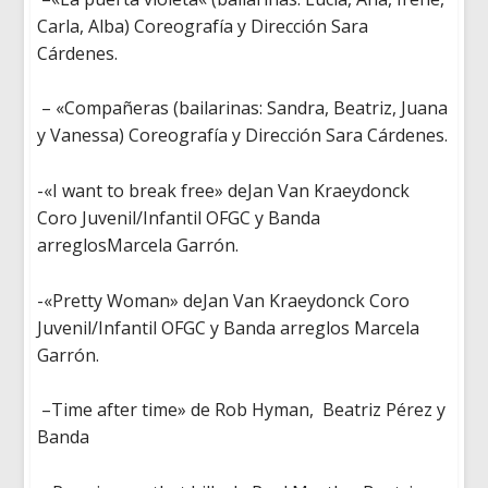
Carla, Alba)
Coreografía
y
Dirección
Sara
Cárdenes
.
– «
Compañeras
(
bailarinas
: Sandra, Beatriz, Juana
y Vanessa)
Coreografía
y
Dirección
Sara
Cárdenes
.
-«
I
want to break free»
deJan
Van
Kraeydonck
Coro Juvenil/
Infantil
OFGC y Banda
arreglos
Marcela
Garrón
.
-«Pretty Woman
»
deJan
Van
Kraeydonck
Coro
Juvenil/
Infantil
OFGC y Banda
arreglos
Marcela
Garrón
.
–
Time after time»
de Rob
Hyman
,
Beatriz
Pérez y
Banda