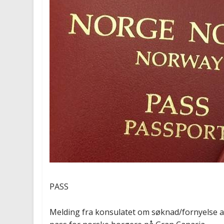
PASS
Melding fra konsulatet om søknad/fornyelse 