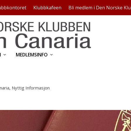
ubbkontoret
Klubbkafeen
Bli medlem i Den Norske Kl
N
MEDLEMSINFO
naria
,
Nyttig Informasjon