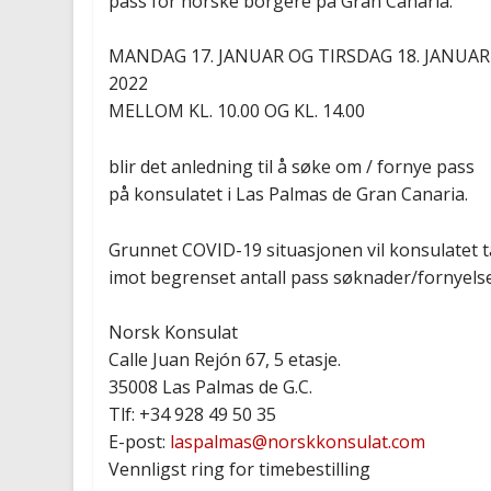
pass for norske borgere på Gran Canaria.
MANDAG 17. JANUAR OG TIRSDAG 18. JANUAR
2022
MELLOM KL. 10.00 OG KL. 14.00
blir det anledning til å søke om / fornye pass
på konsulatet i Las Palmas de Gran Canaria.
Grunnet COVID-19 situasjonen vil konsulatet t
imot begrenset antall pass søknader/fornyelse
Norsk Konsulat
Calle Juan Rejón 67, 5 etasje.
35008 Las Palmas de G.C.
Tlf: +34 928 49 50 35
E-post:
laspalmas@norskkonsulat.com
Vennligst ring for timebestilling