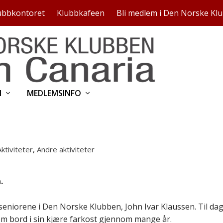
ubbkontoret
Klubbkafeen
Bli medlem i Den Norske Kl
N
MEDLEMSINFO
Aktiviteter
,
Andre aktiviteter
.
seniorene i Den Norske Klubben, John Ivar Klaussen. Til dag
o om bord i sin kjære farkost gjennom mange år.