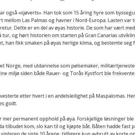
ar også «sjøverts». Han tok som 15 åring hyre som
byssegu
fart mellom Las Palmas og
h
avner i
Nord-Europa
. Lasten var
 retur. Dette er en del av øyas historie
. D
e som har vært med
 tur,
og hørt historien om starten på Gran Canarias utvikl
t, han fikk smaken på øyas
herlig
e
klima
,
og bestemte seg f
tet
Norge,
med utdannelse som pølsemaker, militærtjeneste
arine miljø siden både Rauer- og
Torås
Kystfort
ble frekvente
vesterte etter hvert i en andelsleilighet på Maspalomas. Her
es godt.
 for mer permanent opphold på øya. Forskjellige løsninger ble 
a tilbudet kom, slo kan til og kjøpte
båt.
Båten hadde fast pl
t vinteren de
siste
10 årene
,
tidligere
kun avbrutt av korte op