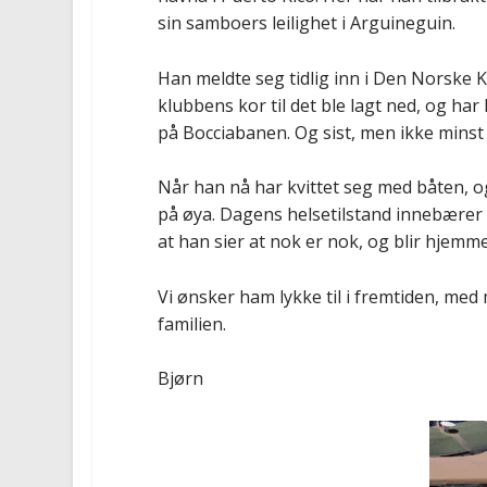
sin samboers leilighet i Arguineguin.
Han meldte seg tidlig inn i Den Norske K
klubbens kor til det ble lagt ned, og har 
på Bocciabanen.
Og sist
,
men ikke mins
Når han nå har kvittet seg med båten
,
og
på øya. Dagens helsetilstand innebærer 
at han sier at nok er nok, og blir hjemme
Vi ønske
r
ham
lykke til
i fremtiden
,
med
familien.
Bjørn