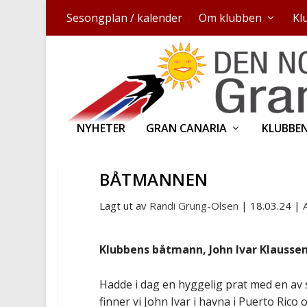
Sesongplan / kalender
Om klubben
Kl
NYHETER
GRAN CANARIA
KLUBBE
BÅTMANNEN
Lagt ut av
Randi Grung-Olsen
|
18.03.24
|
Klubben
s
båtmann,
John Ivar Klaussen
Hadde i dag en hyggelig prat med en av 
finner vi John Ivar i havna i Puerto Ric