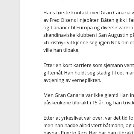
Hans første kontakt med Gran Canaria v
av Fred Olsens linjebåter. Båten gikk i 
og bananer til
Europa
og
diverse varer
i
skandinaviske klubben i San Augustin
på
«turistøy» vil kjenne seg igjen.
Nok om de
ville han
tilbake.
Etter en kort karriere som sjømann ven
giftemål. Han holdt seg stadig til det m
avtjening av verneplikte
n.
Men Gran Canaria var ikke glemt
!
Han in
påskeukene tilbrakt i 15 år, og han trivd
Etter at yrkes
livet var over, var det tid
men han hadde alltid vært båtmann, og d
havna i Puerto Rico.
Her
har han
tilbrak