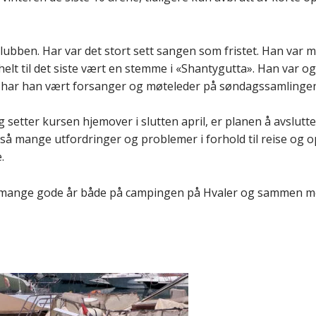
lubben. Har var det stort sett sangen som fristet. Han var m
helt til det siste vært en stemme i «
Shantygutta».
Han
var
og
t
har han
vært forsanger og møteleder på søndagssamlinge
 setter kursen hjemover i slutten april, er planen å avslutt
så mange utfordringer og problemer i forhold til reise og 
.
mange gode år
både
på campingen på Hvaler og
sammen m