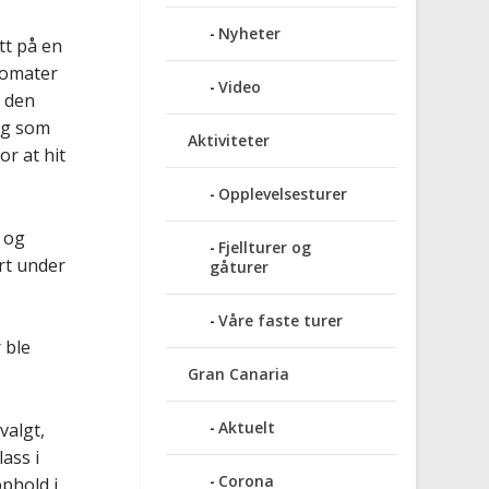
Nyheter
tt på en
 tomater
Video
 den
ing som
Aktiviteter
or at h
it
Opplevelsesturer
 og
Fjellturer og
rt under
gåturer
Våre faste turer
 ble
Gran Canaria
Aktuelt
valgt,
ass i
Corona
phold i